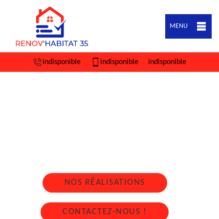
MENU
indisponible
indisponible
indisponible
ARTISAN COUVREUR ZINGUEUR BREAL
SOUS MONTFORT 35310
Nous intervenons 24h/24 sur 7j/7 en cas
d'urgence
NOS RÉALISATIONS
CONTACTEZ-NOUS !