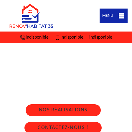
MENU
indisponible
indisponible
indisponible
ARTISAN COUVREUR ZINGUEUR BRIE
35150
Nous intervenons 24h/24 sur 7j/7 en cas
d'urgence
NOS RÉALISATIONS
CONTACTEZ-NOUS !