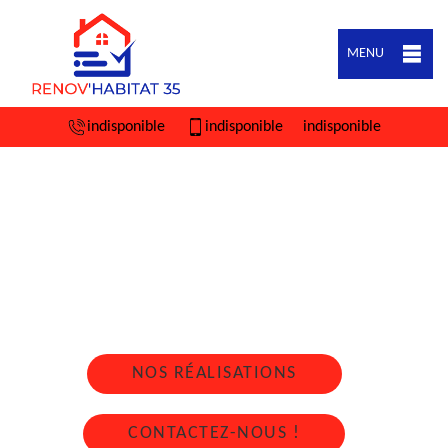
MENU
indisponible
indisponible
indisponible
ARTISAN COUVREUR ZINGUEUR
DOMAGNE 35113
Nous intervenons 24h/24 sur 7j/7 en cas
d'urgence
NOS RÉALISATIONS
CONTACTEZ-NOUS !