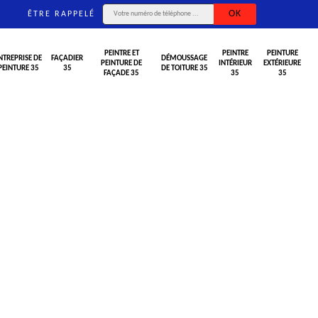
ÊTRE RAPPELÉ
PEINTRE ET
PEINTRE
PEINTURE
NTREPRISE DE
FAÇADIER
DÉMOUSSAGE
PEINTURE DE
INTÉRIEUR
EXTÉRIEURE
PEINTURE 35
35
DE TOITURE 35
FAÇADE 35
35
35