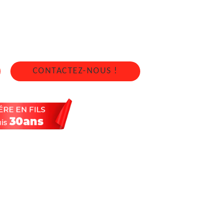
RE 35340
4 sur 7j/7 en cas d'urgence
CONTACTEZ-NOUS !