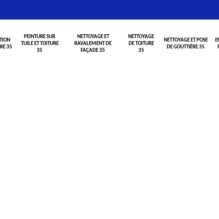
PEINTURE SUR
NETTOYAGE ET
NETTOYAGE
TION
NETTOYAGE ET POSE
E
TUILE ET TOITURE
RAVALEMENT DE
DE TOITURE
RE 35
DE GOUTTIÈRE 35
35
FAÇADE 35
35