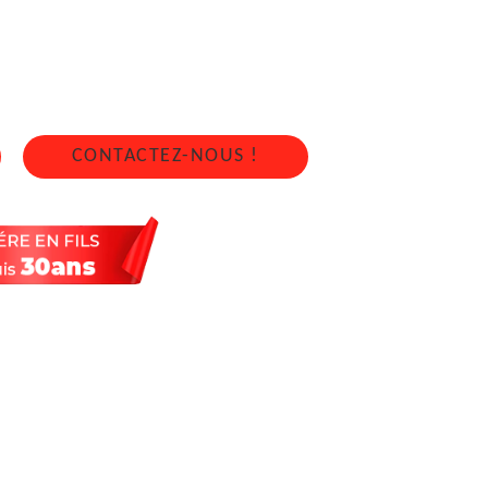
DAIS 35780
4 sur 7j/7 en cas d'urgence
CONTACTEZ-NOUS !