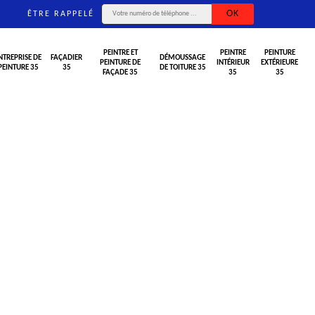
ÊTRE RAPPELÉ
PEINTRE ET
PEINTRE
PEINTURE
NTREPRISE DE
FAÇADIER
DÉMOUSSAGE
PEINTURE DE
INTÉRIEUR
EXTÉRIEURE
PEINTURE 35
35
DE TOITURE 35
FAÇADE 35
35
35