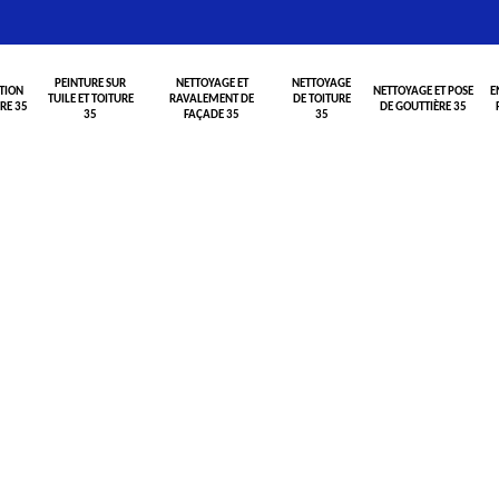
PEINTURE SUR
NETTOYAGE ET
NETTOYAGE
TION
NETTOYAGE ET POSE
E
TUILE ET TOITURE
RAVALEMENT DE
DE TOITURE
RE 35
DE GOUTTIÈRE 35
35
FAÇADE 35
35