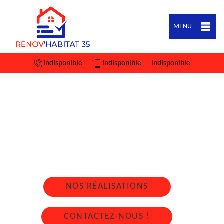
MENU
indisponible
indisponible
indisponible
ARTISAN COUVREUR ZINGUEUR LALLEU
35320
Nous intervenons 24h/24 sur 7j/7 en cas
d'urgence
NOS RÉALISATIONS
CONTACTEZ-NOUS !