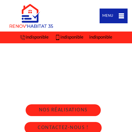
MENU
indisponible
indisponible
indisponible
ARTISAN COUVREUR ZINGUEUR MARCILLE
RAOUL 35560
Nous intervenons 24h/24 sur 7j/7 en cas
d'urgence
NOS RÉALISATIONS
CONTACTEZ-NOUS !