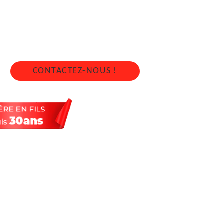
GNE 35330
4 sur 7j/7 en cas d'urgence
CONTACTEZ-NOUS !