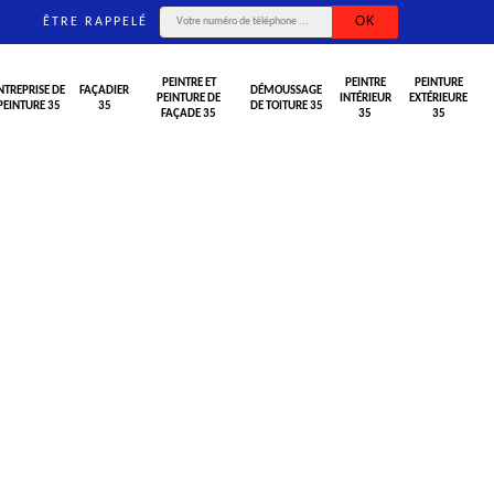
ÊTRE RAPPELÉ
PEINTRE ET
PEINTRE
PEINTURE
NTREPRISE DE
FAÇADIER
DÉMOUSSAGE
PEINTURE DE
INTÉRIEUR
EXTÉRIEURE
PEINTURE 35
35
DE TOITURE 35
FAÇADE 35
35
35