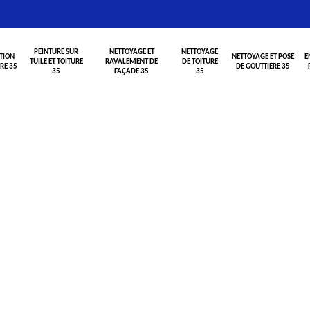
PEINTURE SUR
NETTOYAGE ET
NETTOYAGE
TION
NETTOYAGE ET POSE
E
TUILE ET TOITURE
RAVALEMENT DE
DE TOITURE
RE 35
DE GOUTTIÈRE 35
35
FAÇADE 35
35