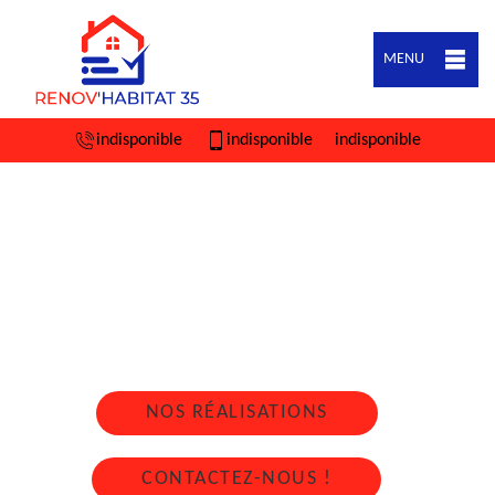
MENU
indisponible
indisponible
indisponible
ARTISAN COUVREUR ZINGUEUR NOYAL
SOUS BAZOUGES 35560
Nous intervenons 24h/24 sur 7j/7 en cas
d'urgence
NOS RÉALISATIONS
CONTACTEZ-NOUS !