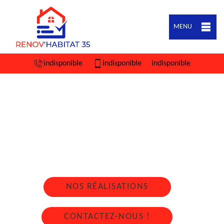
MENU
indisponible
indisponible
indisponible
ARTISAN COUVREUR ZINGUEUR PONT
PEAN 35131
Nous intervenons 24h/24 sur 7j/7 en cas
d'urgence
NOS RÉALISATIONS
CONTACTEZ-NOUS !