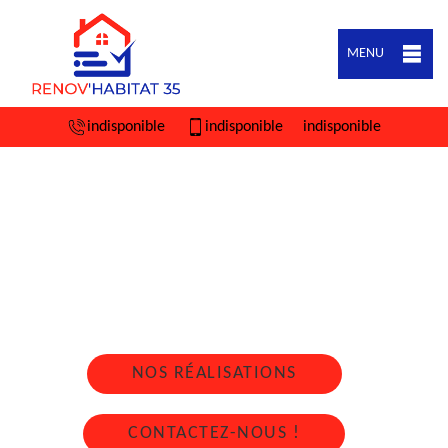
MENU
indisponible
indisponible
indisponible
ARTISAN COUVREUR ZINGUEUR RENAC
35660
Nous intervenons 24h/24 sur 7j/7 en cas
d'urgence
NOS RÉALISATIONS
CONTACTEZ-NOUS !