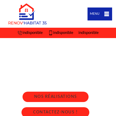
MENU
indisponible
indisponible
indisponible
ARTISAN COUVREUR ZINGUEUR ROMILLE
35850
Nous intervenons 24h/24 sur 7j/7 en cas
d'urgence
NOS RÉALISATIONS
CONTACTEZ-NOUS !