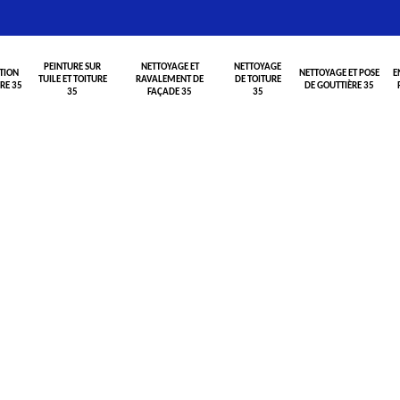
PEINTURE SUR
NETTOYAGE ET
NETTOYAGE
TION
NETTOYAGE ET POSE
E
TUILE ET TOITURE
RAVALEMENT DE
DE TOITURE
RE 35
DE GOUTTIÈRE 35
35
FAÇADE 35
35