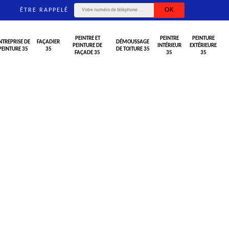
ÊTRE RAPPELÉ
PEINTRE ET
PEINTRE
PEINTURE
NTREPRISE DE
FAÇADIER
DÉMOUSSAGE
PEINTURE DE
INTÉRIEUR
EXTÉRIEURE
PEINTURE 35
35
DE TOITURE 35
FAÇADE 35
35
35