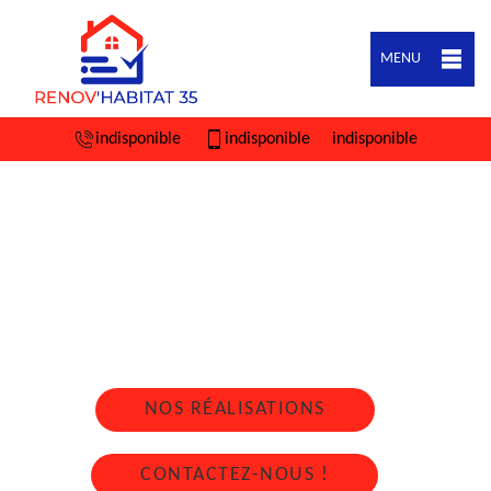
MENU
indisponible
indisponible
indisponible
ARTISAN COUVREUR ZINGUEUR SAINT
ERBLON 35230
Nous intervenons 24h/24 sur 7j/7 en cas
d'urgence
NOS RÉALISATIONS
CONTACTEZ-NOUS !