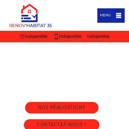
MENU
indisponible
indisponible
indisponible
ARTISAN COUVREUR ZINGUEUR SAINT
GILLES 35590
Nous intervenons 24h/24 sur 7j/7 en cas
d'urgence
NOS RÉALISATIONS
CONTACTEZ-NOUS !