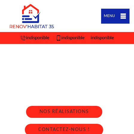
MENU
indisponible
indisponible
indisponible
ARTISAN COUVREUR ZINGUEUR SAINT
GREGOIRE 35760
Nous intervenons 24h/24 sur 7j/7 en cas
d'urgence
NOS RÉALISATIONS
CONTACTEZ-NOUS !