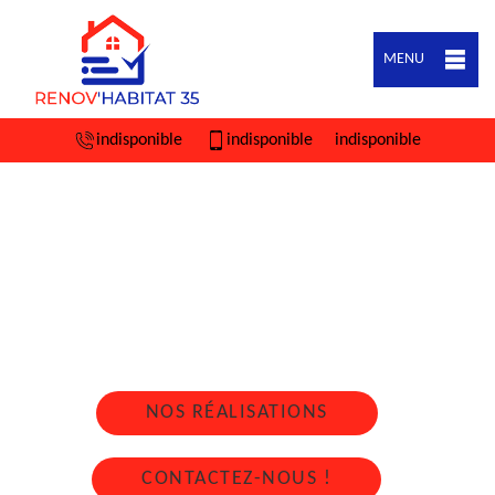
MENU
indisponible
indisponible
indisponible
ARTISAN COUVREUR ZINGUEUR SAINT
SEGLIN 35330
Nous intervenons 24h/24 sur 7j/7 en cas
d'urgence
NOS RÉALISATIONS
CONTACTEZ-NOUS !