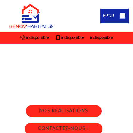
MENU
indisponible
indisponible
indisponible
ARTISAN COUVREUR ZINGUEUR TRIMER
35190
Nous intervenons 24h/24 sur 7j/7 en cas
d'urgence
NOS RÉALISATIONS
CONTACTEZ-NOUS !