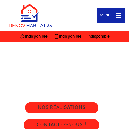
MENU
indisponible
indisponible
indisponible
ARTISAN COUVREUR ZINGUEUR VIGNOC
35630
Nous intervenons 24h/24 sur 7j/7 en cas
d'urgence
NOS RÉALISATIONS
CONTACTEZ-NOUS !