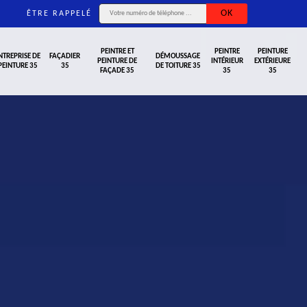
ÊTRE RAPPELÉ
PEINTRE ET
PEINTRE
PEINTURE
NTREPRISE DE
FAÇADIER
DÉMOUSSAGE
PEINTURE DE
INTÉRIEUR
EXTÉRIEURE
PEINTURE 35
35
DE TOITURE 35
FAÇADE 35
35
35