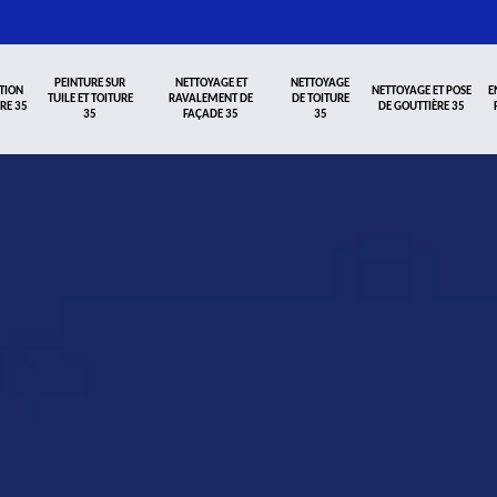
PEINTURE SUR
NETTOYAGE ET
NETTOYAGE
TION
NETTOYAGE ET POSE
E
TUILE ET TOITURE
RAVALEMENT DE
DE TOITURE
RE 35
DE GOUTTIÈRE 35
35
FAÇADE 35
35