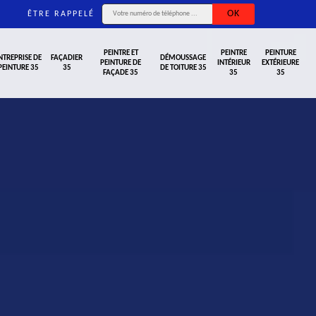
ÊTRE RAPPELÉ
PEINTRE ET
PEINTRE
PEINTURE
NTREPRISE DE
FAÇADIER
DÉMOUSSAGE
PEINTURE DE
INTÉRIEUR
EXTÉRIEURE
PEINTURE 35
35
DE TOITURE 35
FAÇADE 35
35
35