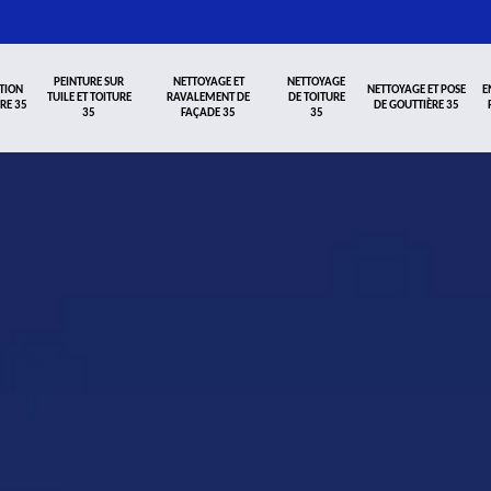
PEINTURE SUR
NETTOYAGE ET
NETTOYAGE
TION
NETTOYAGE ET POSE
E
TUILE ET TOITURE
RAVALEMENT DE
DE TOITURE
RE 35
DE GOUTTIÈRE 35
35
FAÇADE 35
35