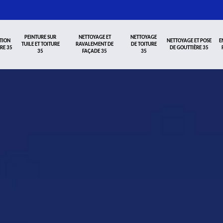
PEINTURE SUR
NETTOYAGE ET
NETTOYAGE
TION
NETTOYAGE ET POSE
E
TUILE ET TOITURE
RAVALEMENT DE
DE TOITURE
RE 35
DE GOUTTIÈRE 35
35
FAÇADE 35
35