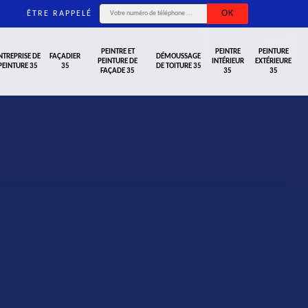
ÊTRE RAPPELÉ
PEINTRE ET
PEINTRE
PEINTURE
NTREPRISE DE
FAÇADIER
DÉMOUSSAGE
PEINTURE DE
INTÉRIEUR
EXTÉRIEURE
PEINTURE 35
35
DE TOITURE 35
FAÇADE 35
35
35