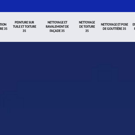
PEINTURE SUR
NETTOYAGE ET
NETTOYAGE
TION
NETTOYAGE ET POSE
E
TUILE ET TOITURE
RAVALEMENT DE
DE TOITURE
RE 35
DE GOUTTIÈRE 35
35
FAÇADE 35
35