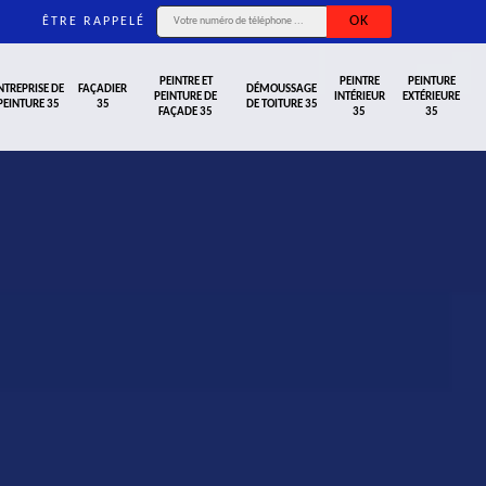
ÊTRE RAPPELÉ
PEINTRE ET
PEINTRE
PEINTURE
NTREPRISE DE
FAÇADIER
DÉMOUSSAGE
PEINTURE DE
INTÉRIEUR
EXTÉRIEURE
PEINTURE 35
35
DE TOITURE 35
FAÇADE 35
35
35