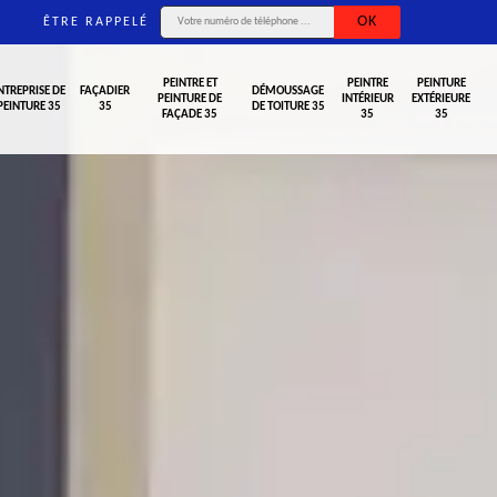
ÊTRE RAPPELÉ
PEINTRE ET
PEINTRE
PEINTURE
NTREPRISE DE
FAÇADIER
DÉMOUSSAGE
PEINTURE DE
INTÉRIEUR
EXTÉRIEURE
PEINTURE 35
35
DE TOITURE 35
FAÇADE 35
35
35