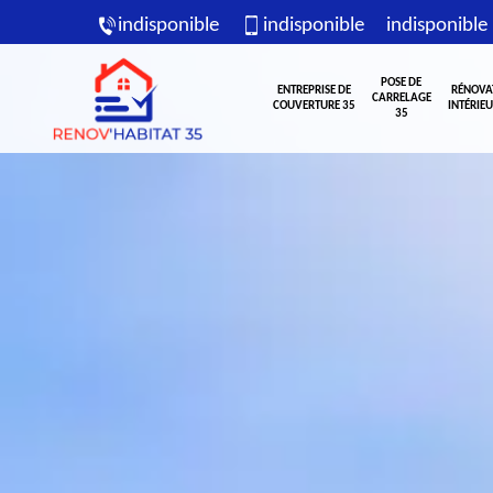
indisponible
indisponible
indisponible
POSE DE
ENTREPRISE DE
RÉNOVA
CARRELAGE
COUVERTURE 35
INTÉRIEU
35