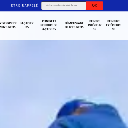
ÊTRE RAPPELÉ
PEINTRE ET
PEINTRE
PEINTURE
NTREPRISE DE
FAÇADIER
DÉMOUSSAGE
PEINTURE DE
INTÉRIEUR
EXTÉRIEURE
PEINTURE 35
35
DE TOITURE 35
FAÇADE 35
35
35