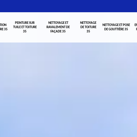
PEINTURE SUR
NETTOYAGE ET
NETTOYAGE
TION
NETTOYAGE ET POSE
E
TUILE ET TOITURE
RAVALEMENT DE
DE TOITURE
RE 35
DE GOUTTIÈRE 35
35
FAÇADE 35
35