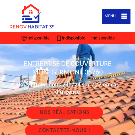
MENU
indisponible
indisponible
indisponible
ENTREPRISE DE COUVERTURE
MONTGERMONT 35760
Nous intervenons 24h/24 sur 7j/7 en cas
d'urgence
NOS RÉALISATIONS
CONTACTEZ-NOUS !