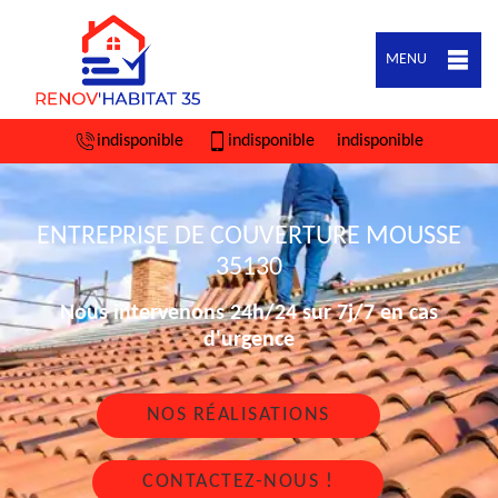
MENU
indisponible
indisponible
indisponible
ENTREPRISE DE COUVERTURE MOUSSE
35130
Nous intervenons 24h/24 sur 7j/7 en cas
d'urgence
NOS RÉALISATIONS
CONTACTEZ-NOUS !