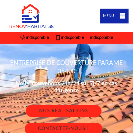
MENU
indisponible
indisponible
indisponible
ENTREPRISE DE COUVERTURE PARAME
35400
Nous intervenons 24h/24 sur 7j/7 en cas
d'urgence
NOS RÉALISATIONS
CONTACTEZ-NOUS !