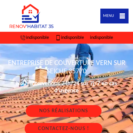
MENU
indisponible
indisponible
indisponible
ENTREPRISE DE COUVERTURE VERN SUR
SEICHE 35770
Nous intervenons 24h/24 sur 7j/7 en cas
d'urgence
NOS RÉALISATIONS
CONTACTEZ-NOUS !