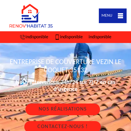
MENU
indisponible
indisponible
indisponible
ENTREPRISE DE COUVERTURE VEZIN LE
COQUET 35132
Nous intervenons 24h/24 sur 7j/7 en cas
d'urgence
NOS RÉALISATIONS
CONTACTEZ-NOUS !