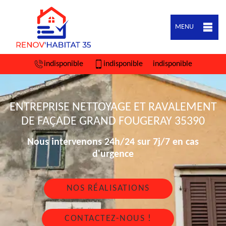
MENU
indisponible
indisponible
indisponible
ENTREPRISE NETTOYAGE ET RAVALEMENT
DE FAÇADE GRAND FOUGERAY 35390
Nous intervenons 24h/24 sur 7j/7 en cas
d'urgence
NOS RÉALISATIONS
CONTACTEZ-NOUS !