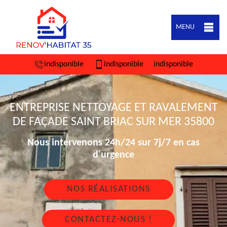
MENU
indisponible
indisponible
indisponible
ENTREPRISE NETTOYAGE ET RAVALEMENT
DE FAÇADE SAINT BRIAC SUR MER 35800
Nous intervenons 24h/24 sur 7j/7 en cas
d'urgence
NOS RÉALISATIONS
CONTACTEZ-NOUS !