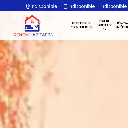
indisponible
indisponible
indisponible
POSE DE
ENTREPRISE DE
RÉNOVA
CARRELAGE
COUVERTURE 35
INTÉRIEU
35