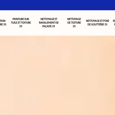
PEINTURE SUR
NETTOYAGE ET
NETTOYAGE
TION
NETTOYAGE ET POSE
E
TUILE ET TOITURE
RAVALEMENT DE
DE TOITURE
RE 35
DE GOUTTIÈRE 35
35
FAÇADE 35
35