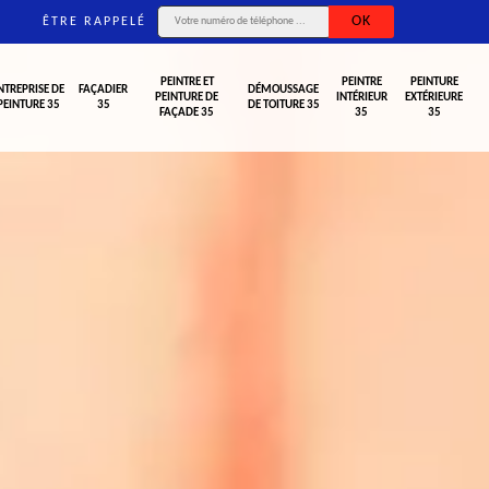
ÊTRE RAPPELÉ
PEINTRE ET
PEINTRE
PEINTURE
NTREPRISE DE
FAÇADIER
DÉMOUSSAGE
PEINTURE DE
INTÉRIEUR
EXTÉRIEURE
PEINTURE 35
35
DE TOITURE 35
FAÇADE 35
35
35