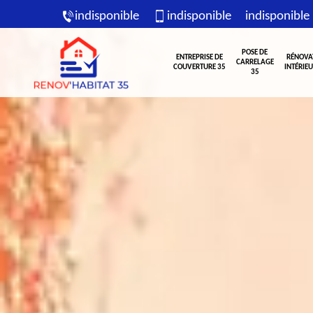
indisponible
indisponible
indisponible
POSE DE
ENTREPRISE DE
RÉNOVA
CARRELAGE
COUVERTURE 35
INTÉRIEU
35