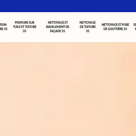
PEINTURE SUR
NETTOYAGE ET
NETTOYAGE
TION
NETTOYAGE ET POSE
E
TUILE ET TOITURE
RAVALEMENT DE
DE TOITURE
RE 35
DE GOUTTIÈRE 35
35
FAÇADE 35
35