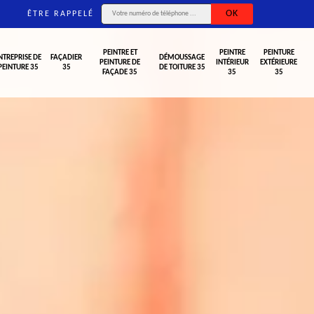
ÊTRE RAPPELÉ
PEINTRE ET
PEINTRE
PEINTURE
NTREPRISE DE
FAÇADIER
DÉMOUSSAGE
PEINTURE DE
INTÉRIEUR
EXTÉRIEURE
PEINTURE 35
35
DE TOITURE 35
FAÇADE 35
35
35