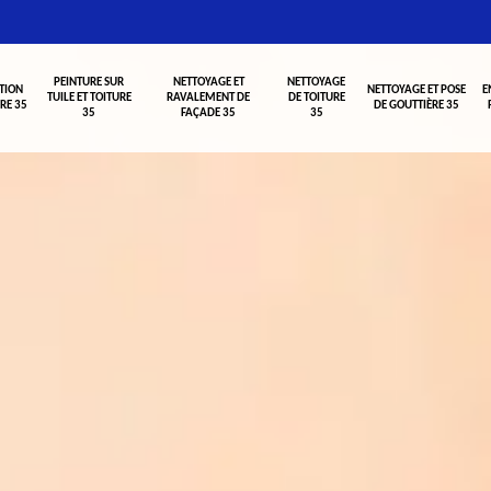
PEINTURE SUR
NETTOYAGE ET
NETTOYAGE
TION
NETTOYAGE ET POSE
E
TUILE ET TOITURE
RAVALEMENT DE
DE TOITURE
RE 35
DE GOUTTIÈRE 35
35
FAÇADE 35
35