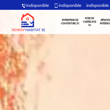
indisponible
indisponible
indisponible
POSE DE
ENTREPRISE DE
RÉNOVA
CARRELAGE
COUVERTURE 35
INTÉRIEU
35