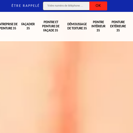
ÊTRE RAPPELÉ
PEINTRE ET
PEINTRE
PEINTURE
NTREPRISE DE
FAÇADIER
DÉMOUSSAGE
PEINTURE DE
INTÉRIEUR
EXTÉRIEURE
PEINTURE 35
35
DE TOITURE 35
FAÇADE 35
35
35