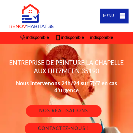
MENU
indisponible
indisponible
indisponible
ENTREPRISE DE PEINTURE LA CHAPELLE
AUX FILTZMEEN 35190
Nous intervenons 24h/24 sur 7j/7 en cas
d'urgence
NOS RÉALISATIONS
CONTACTEZ-NOUS !