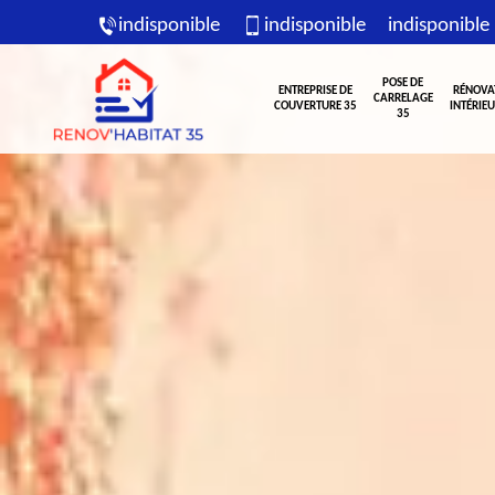
indisponible
indisponible
indisponible
POSE DE
ENTREPRISE DE
RÉNOVA
CARRELAGE
COUVERTURE 35
INTÉRIEU
35