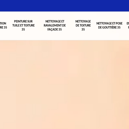
PEINTURE SUR
NETTOYAGE ET
NETTOYAGE
TION
NETTOYAGE ET POSE
E
TUILE ET TOITURE
RAVALEMENT DE
DE TOITURE
RE 35
DE GOUTTIÈRE 35
35
FAÇADE 35
35