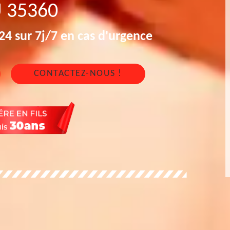
 35360
4 sur 7j/7 en cas d'urgence
CONTACTEZ-NOUS !