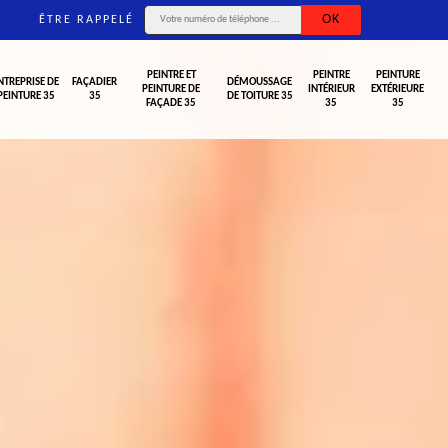
ÊTRE RAPPELÉ
PEINTRE ET
PEINTRE
PEINTURE
NTREPRISE DE
FAÇADIER
DÉMOUSSAGE
PEINTURE DE
INTÉRIEUR
EXTÉRIEURE
PEINTURE 35
35
DE TOITURE 35
FAÇADE 35
35
35