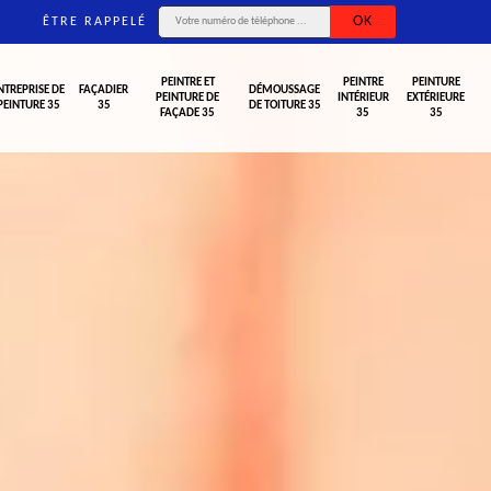
ÊTRE RAPPELÉ
PEINTRE ET
PEINTRE
PEINTURE
NTREPRISE DE
FAÇADIER
DÉMOUSSAGE
PEINTURE DE
INTÉRIEUR
EXTÉRIEURE
PEINTURE 35
35
DE TOITURE 35
FAÇADE 35
35
35