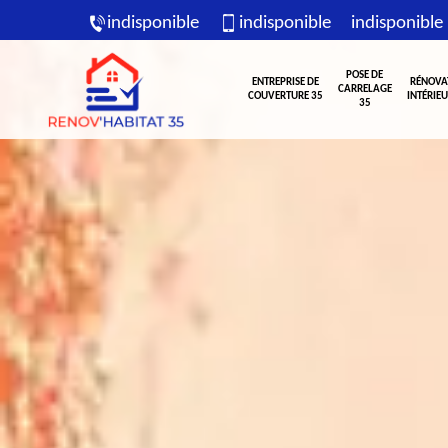
indisponible
indisponible
indisponible
POSE DE
ENTREPRISE DE
RÉNOVA
CARRELAGE
COUVERTURE 35
INTÉRIEU
35