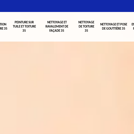
PEINTURE SUR
NETTOYAGE ET
NETTOYAGE
TION
NETTOYAGE ET POSE
E
TUILE ET TOITURE
RAVALEMENT DE
DE TOITURE
RE 35
DE GOUTTIÈRE 35
35
FAÇADE 35
35