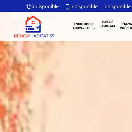
indisponible
indisponible
indisponible
POSE DE
ENTREPRISE DE
RÉNOVA
CARRELAGE
COUVERTURE 35
INTÉRIEU
35