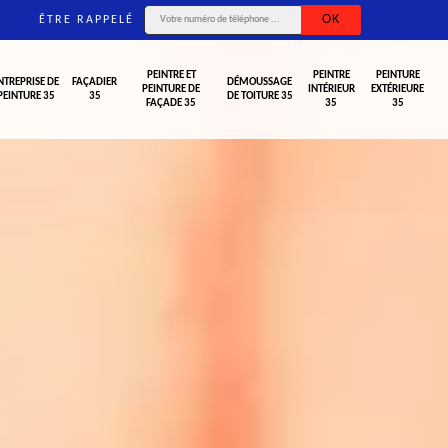
ÊTRE RAPPELÉ
PEINTRE ET
PEINTRE
PEINTURE
NTREPRISE DE
FAÇADIER
DÉMOUSSAGE
PEINTURE DE
INTÉRIEUR
EXTÉRIEURE
PEINTURE 35
35
DE TOITURE 35
FAÇADE 35
35
35