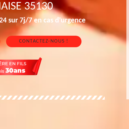
AISE 35130
4 sur 7j/7 en cas d'urgence
CONTACTEZ-NOUS !