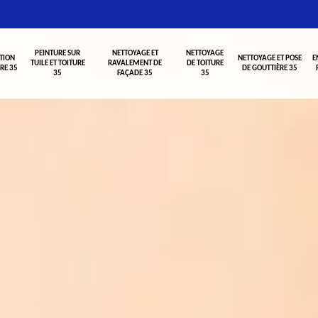
PEINTURE SUR
NETTOYAGE ET
NETTOYAGE
TION
NETTOYAGE ET POSE
E
TUILE ET TOITURE
RAVALEMENT DE
DE TOITURE
RE 35
DE GOUTTIÈRE 35
35
FAÇADE 35
35