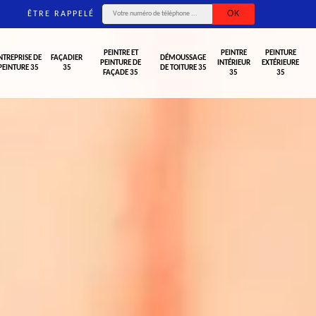
ÊTRE RAPPELÉ
PEINTRE ET
PEINTRE
PEINTURE
NTREPRISE DE
FAÇADIER
DÉMOUSSAGE
PEINTURE DE
INTÉRIEUR
EXTÉRIEURE
PEINTURE 35
35
DE TOITURE 35
FAÇADE 35
35
35