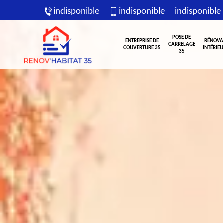
indisponible
indisponible
indisponible
POSE DE
ENTREPRISE DE
RÉNOVA
CARRELAGE
COUVERTURE 35
INTÉRIEU
35