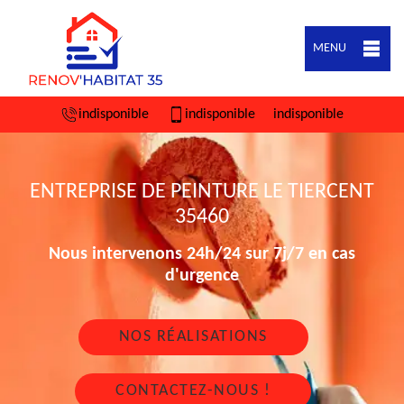
MENU
indisponible
indisponible
indisponible
ENTREPRISE DE PEINTURE LE TIERCENT
35460
Nous intervenons 24h/24 sur 7j/7 en cas
d'urgence
NOS RÉALISATIONS
CONTACTEZ-NOUS !