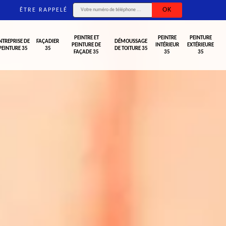
ÊTRE RAPPELÉ
PEINTRE ET
PEINTRE
PEINTURE
NTREPRISE DE
FAÇADIER
DÉMOUSSAGE
PEINTURE DE
INTÉRIEUR
EXTÉRIEURE
PEINTURE 35
35
DE TOITURE 35
FAÇADE 35
35
35