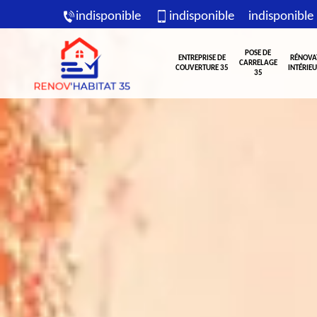
indisponible
indisponible
indisponible
POSE DE
ENTREPRISE DE
RÉNOVA
CARRELAGE
COUVERTURE 35
INTÉRIEU
35