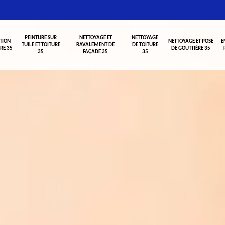
PEINTURE SUR
NETTOYAGE ET
NETTOYAGE
TION
NETTOYAGE ET POSE
E
TUILE ET TOITURE
RAVALEMENT DE
DE TOITURE
RE 35
DE GOUTTIÈRE 35
35
FAÇADE 35
35