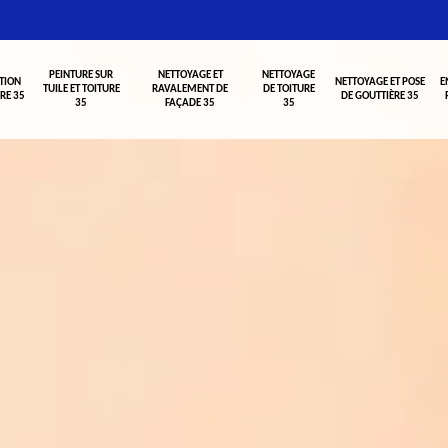
PEINTURE SUR
NETTOYAGE ET
NETTOYAGE
TION
NETTOYAGE ET POSE
E
TUILE ET TOITURE
RAVALEMENT DE
DE TOITURE
RE 35
DE GOUTTIÈRE 35
35
FAÇADE 35
35