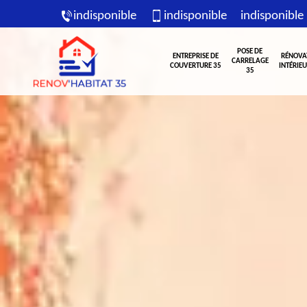
indisponible
indisponible
indisponible
POSE DE
ENTREPRISE DE
RÉNOVA
CARRELAGE
COUVERTURE 35
INTÉRIEU
35