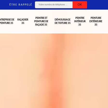
ÊTRE RAPPELÉ
PEINTRE ET
PEINTRE
PEINTURE
NTREPRISE DE
FAÇADIER
DÉMOUSSAGE
PEINTURE DE
INTÉRIEUR
EXTÉRIEURE
PEINTURE 35
35
DE TOITURE 35
FAÇADE 35
35
35