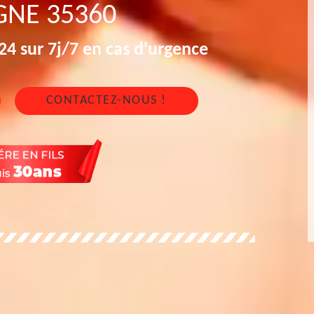
GNE 35360
4 sur 7j/7 en cas d'urgence
CONTACTEZ-NOUS !