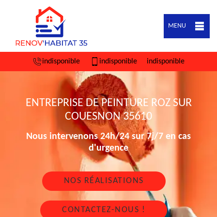
MENU
indisponible
indisponible
indisponible
ENTREPRISE DE PEINTURE ROZ SUR
COUESNON 35610
Nous intervenons 24h/24 sur 7j/7 en cas
d'urgence
NOS RÉALISATIONS
CONTACTEZ-NOUS !