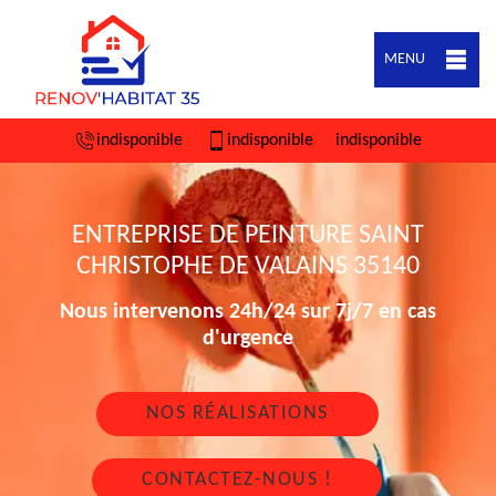
MENU
indisponible
indisponible
indisponible
ENTREPRISE DE PEINTURE SAINT
CHRISTOPHE DE VALAINS 35140
Nous intervenons 24h/24 sur 7j/7 en cas
d'urgence
NOS RÉALISATIONS
CONTACTEZ-NOUS !