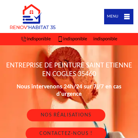
MENU
indisponible
indisponible
indisponible
ENTREPRISE DE PEINTURE SAINT ETIENNE
EN COGLES 35460
Nous intervenons 24h/24 sur 7j/7 en cas
d'urgence
NOS RÉALISATIONS
CONTACTEZ-NOUS !