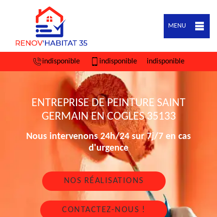
MENU
indisponible
indisponible
indisponible
ENTREPRISE DE PEINTURE SAINT
GERMAIN EN COGLES 35133
Nous intervenons 24h/24 sur 7j/7 en cas
d'urgence
NOS RÉALISATIONS
CONTACTEZ-NOUS !