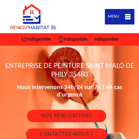
MENU
indisponible
indisponible
indisponible
ENTREPRISE DE PEINTURE SAINT MALO DE
PHILY 35480
Nous intervenons 24h/24 sur 7j/7 en cas
d'urgence
NOS RÉALISATIONS
CONTACTEZ-NOUS !