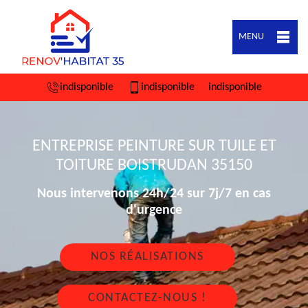
MENU
indisponible
indisponible
indisponible
ENTREPRISE PEINTURE SUR TUILE ET
TOITURE BOISTRUDAN 35150
Nous intervenons 24h/24 sur 7j/7 en cas
d'urgence
NOS RÉALISATIONS
CONTACTEZ-NOUS !