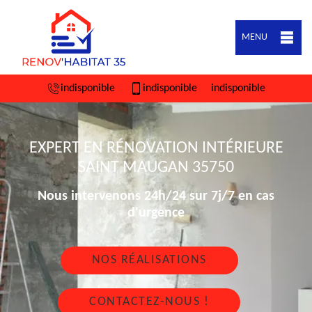
MENU
indisponible
indisponible
indisponible
EXPERT EN RÉNOVATION INTÉRIEURE
SAINT MAUGAN 35750
Nous intervenons 24h/24 sur 7j/7 en cas
d'urgence
NOS RÉALISATIONS
CONTACTEZ-NOUS !